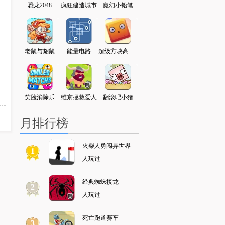
字走5
恐龙2048
疯狂建造城市
魔幻小铅笔
勇士地牢逃脱
火柴人勇闯异世界
，
典跳跃
老鼠与貂鼠
能量电路
超级方块高高叠
墓地大探险
拇指怪的冒险
小
清洁工
笑脸消除乐
维京拯救爱人
翻滚吧小猪
少年骇客闯敌营
神战三国
月排行榜
火柴人勇闯异世界
1
人玩过
经典蜘蛛接龙
2
人玩过
死亡跑道赛车
3