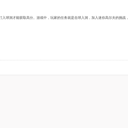
解锁大挑战
小方块大逃脱
小球Z
打入球洞才能获取高分。游戏中，玩家的任务就是击球入洞，加入迷你高尔夫的挑战
僵尸大危机
疯狂点击果冻
涂鸦经
疯狂虐食贪吃蛇
小熊下山记
窗户