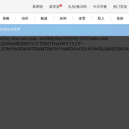
新网游
新页游
礼包/激活码
今日开服
热门页游
策略
动作
敏捷
休闲
体育
双人
装扮
的高尔夫世界
魔兽
天堂
王权与