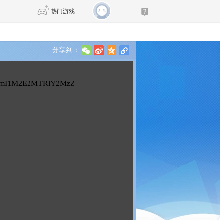
热门游戏
分享到：
w
t
z
l
DNF
传奇4
剑网3旗舰版
新天龙八部
自由
诛仙世界
新仙侠5