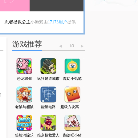
忍者拯救公主
小游戏由
17173用户
提供
游戏推荐
1
/
3
字走5
恐龙2048
疯狂建造城市
魔幻小铅笔
勇士地牢逃脱
火柴人勇闯异世界
的
典跳跃
老鼠与貂鼠
能量电路
超级方块高高叠
墓地大探险
拇指怪的冒险
小
清洁工
笑脸消除乐
维京拯救爱人
翻滚吧小猪
少年骇客闯敌营
神战三国