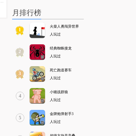
月排行榜
火柴人勇闯异世界
1
人玩过
经典蜘蛛接龙
2
人玩过
死亡跑道赛车
3
人玩过
小猪战群狼
4
人玩过
金牌炮弹射手3
5
人玩过
超级方块高高叠