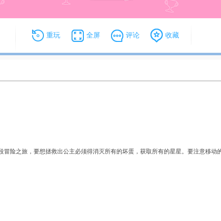
重玩
全屏
评论
收藏
解锁大挑战
小方块大逃脱
小球Z
段冒险之旅，要想拯救出公主必须得消灭所有的坏蛋，获取所有的星星。要注意移动
僵尸大危机
疯狂点击果冻
涂鸦经
疯狂虐食贪吃蛇
小熊下山记
窗户