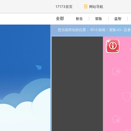
17173首页
网站导航
全部
射击
冒险
益智
您当前所在的位置：
H5小游戏
>
冒险-h5
>
忍者