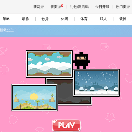
新网游
新页游
礼包/激活码
今日开服
热门页游
策略
动作
敏捷
休闲
体育
双人
装扮
拯救公主
魔兽
天堂
王权与