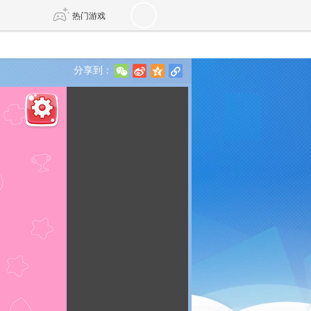
热门游戏
分享到：
w
t
z
l
DNF
传奇4
剑网3旗舰版
新天龙八部
自由
诛仙世界
新仙侠5