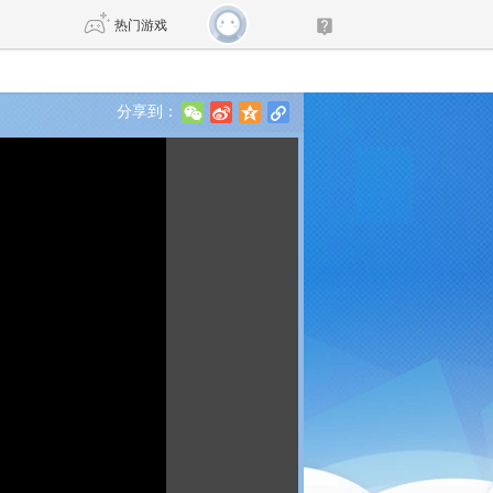
热门游戏
分享到：
w
t
z
l
DNF
传奇4
剑网3旗舰版
新天龙八部
自由
诛仙世界
新仙侠5