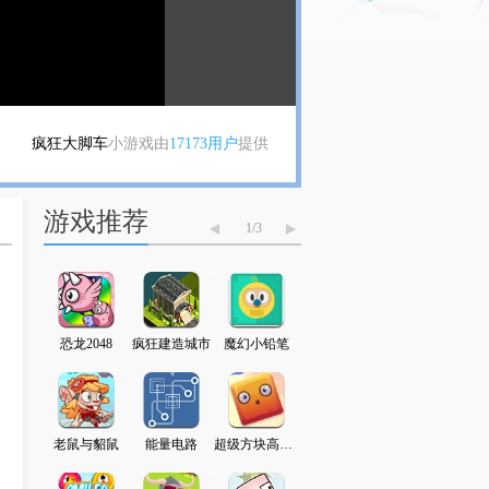
疯狂大脚车
小游戏由
17173用户
提供
游戏推荐
1
/
3
字走5
恐龙2048
疯狂建造城市
魔幻小铅笔
勇士地牢逃脱
火柴人勇闯异世界
典跳跃
老鼠与貂鼠
能量电路
超级方块高高叠
墓地大探险
拇指怪的冒险
小