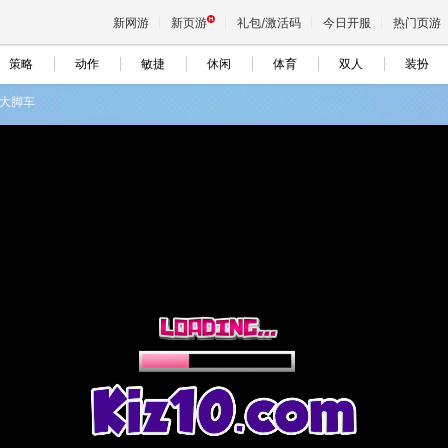
新网游
新页游
礼包/激活码
今日开服
热门页游
策略
动作
敏捷
休闲
体育
双人
装扮
大脚车
魔兽
天堂
王权与