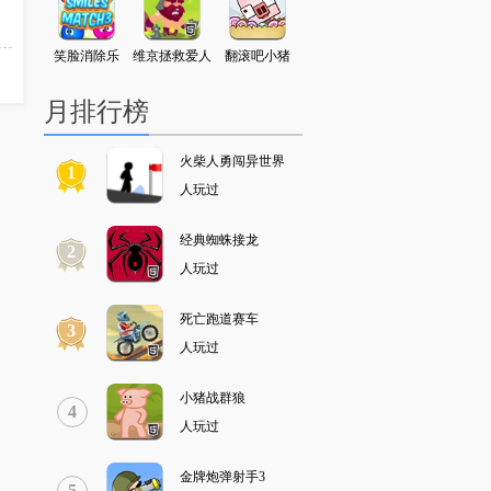
清洁工
笑脸消除乐
维京拯救爱人
翻滚吧小猪
少年骇客闯敌营
神战三国
月排行榜
火柴人勇闯异世界
1
人玩过
经典蜘蛛接龙
2
人玩过
死亡跑道赛车
3
人玩过
小猪战群狼
4
人玩过
金牌炮弹射手3
5