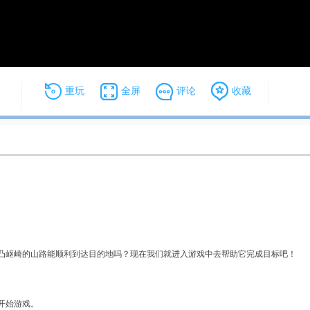
重玩
全屏
评论
收藏
解锁大挑战
小方块大逃脱
小球Z
凸岖崎的山路能顺利到达目的地吗？现在我们就进入游戏中去帮助它完成目标吧！
僵尸大危机
疯狂点击果冻
涂鸦经
开始游戏。