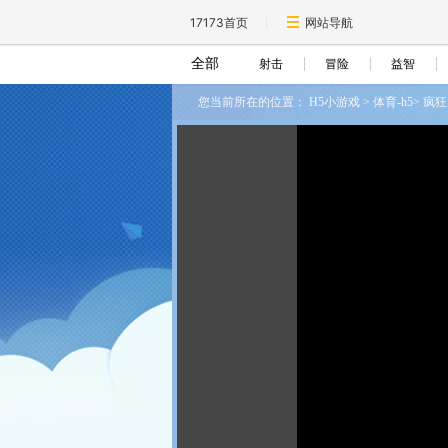
17173首页
网站导航
全部
射击
冒险
益智
您当前所在的位置：
H5小游戏
>
体育-h5
>
疯狂