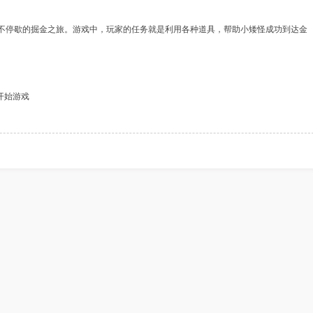
不停歇的掘金之旅。游戏中，玩家的任务就是利用各种道具，帮助小矮怪成功到达金
僵尸大危机
疯狂点击果冻
涂鸦经
开始游戏
疯狂虐食贪吃蛇
小熊下山记
窗户