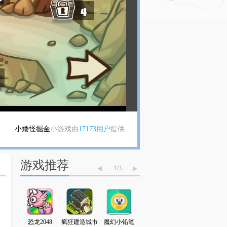
小矮怪掘金
小游戏由
17173用户
提供
游戏推荐
1
/
3
字走5
恐龙2048
疯狂建造城市
魔幻小铅笔
勇士地牢逃脱
火柴人勇闯异世界