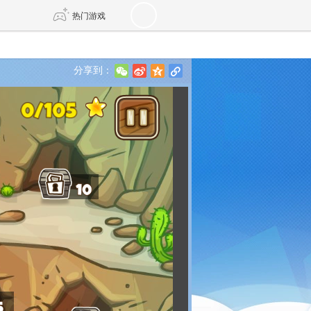
热门游戏
分享到：
w
t
z
l
DNF
传奇4
剑网3旗舰版
新天龙八部
自由
诛仙世界
仙剑世界