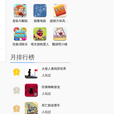
典跳跃
老鼠与貂鼠
能量电路
超级方块高高叠
墓地大探险
拇指怪的冒险
小
清洁工
笑脸消除乐
维京拯救爱人
翻滚吧小猪
少年骇客闯敌营
神战三国
月排行榜
火柴人勇闯异世界
1
人玩过
经典蜘蛛接龙
2
人玩过
死亡跑道赛车
3
人玩过