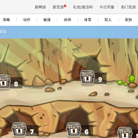
新网游
新页游
礼包/激活码
今日开服
热门页游
策略
动作
敏捷
休闲
体育
双人
装扮
掘金
魔兽
天堂
王权与