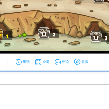
重玩
全屏
评论
收藏
解锁大挑战
小方块大逃脱
小球Z