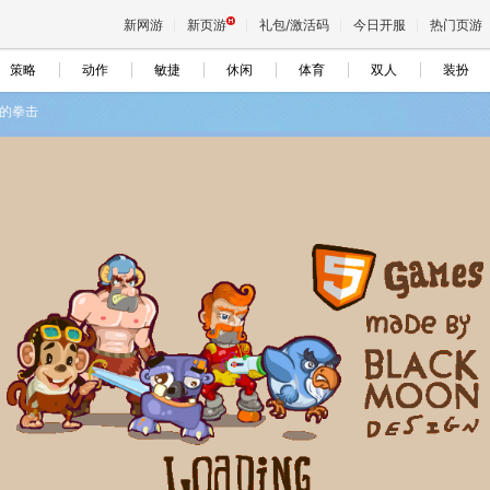
新网游
新页游
礼包/激活码
今日开服
热门页游
策略
动作
敏捷
休闲
体育
双人
装扮
的拳击
魔兽
天堂
王权与