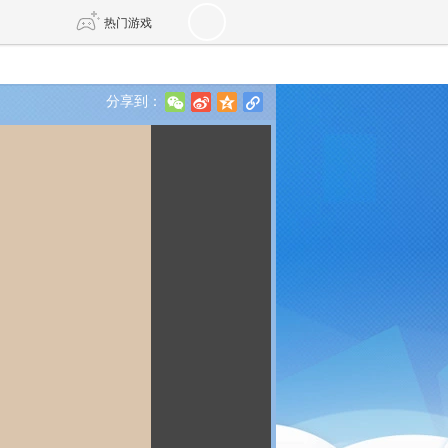
热门游戏
分享到：
w
t
z
l
DNF
传奇4
剑网3旗舰版
新天龙八部
自由
诛仙世界
新仙侠5