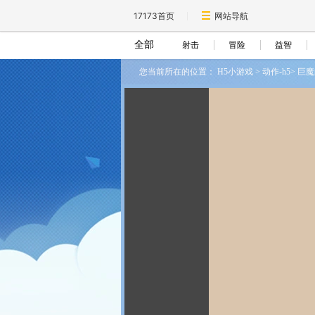
17173首页
网站导航
全部
射击
冒险
益智
您当前所在的位置：
H5小游戏
>
动作-h5
>
巨魔