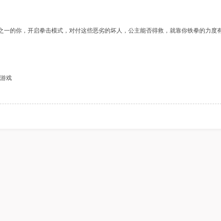
解锁大挑战
小方块大逃脱
小球Z
之一的你，开启拳击模式，对付这些恶劣的坏人，公主能否得救，就靠你铁拳的力度
僵尸大危机
疯狂点击果冻
涂鸦经
始游戏
疯狂虐食贪吃蛇
小熊下山记
窗户