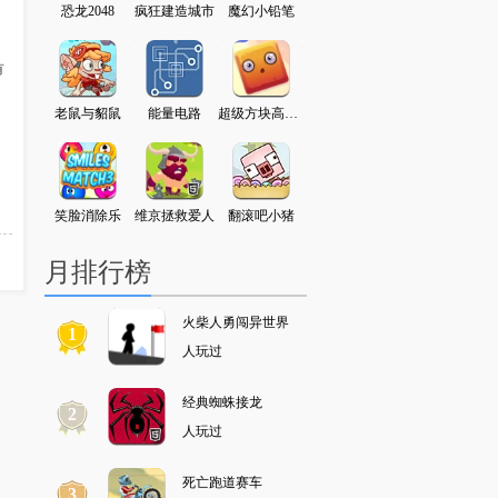
字走5
恐龙2048
疯狂建造城市
魔幻小铅笔
勇士地牢逃脱
火柴人勇闯异世界
有
典跳跃
老鼠与貂鼠
能量电路
超级方块高高叠
墓地大探险
拇指怪的冒险
小
清洁工
笑脸消除乐
维京拯救爱人
翻滚吧小猪
少年骇客闯敌营
神战三国
月排行榜
火柴人勇闯异世界
1
人玩过
经典蜘蛛接龙
2
人玩过
死亡跑道赛车
3