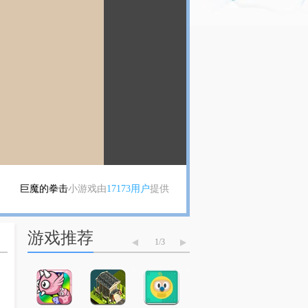
巨魔的拳击
小游戏由
17173用户
提供
游戏推荐
1
/
3