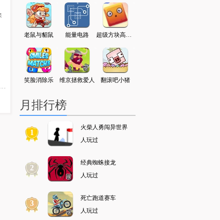
来
典跳跃
老鼠与貂鼠
能量电路
超级方块高高叠
墓地大探险
拇指怪的冒险
小
清洁工
笑脸消除乐
维京拯救爱人
翻滚吧小猪
少年骇客闯敌营
神战三国
月排行榜
火柴人勇闯异世界
1
人玩过
经典蜘蛛接龙
2
人玩过
死亡跑道赛车
3
人玩过