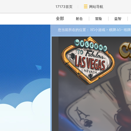
17173首页
网站导航
全部
射击
冒险
益智
您当前所在的位置：
H5小游戏
>
棋牌-h5
>
纸牌