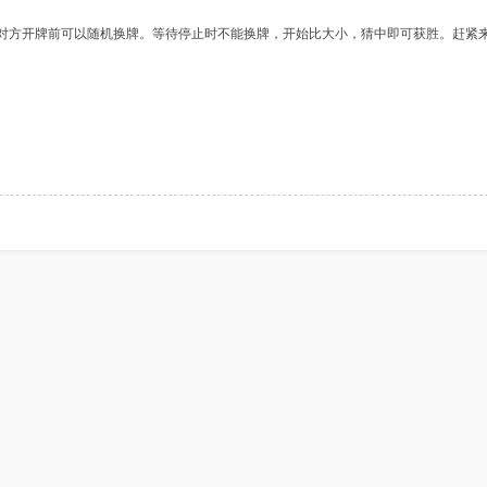
对方开牌前可以随机换牌。等待停止时不能换牌，开始比大小，猜中即可获胜。赶紧
僵尸大危机
疯狂点击果冻
涂鸦经
疯狂虐食贪吃蛇
小熊下山记
窗户