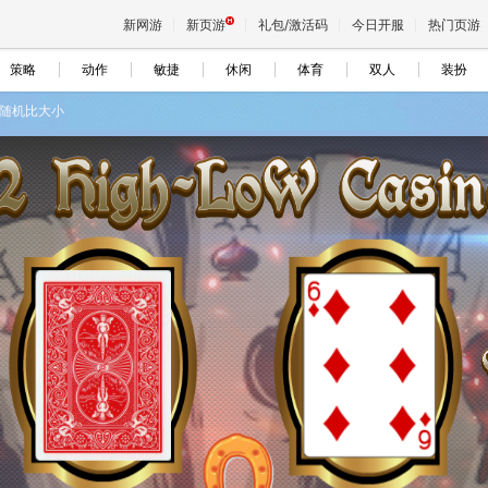
新网游
新页游
礼包/激活码
今日开服
热门页游
策略
动作
敏捷
休闲
体育
双人
装扮
随机比大小
魔兽
天堂
王权与