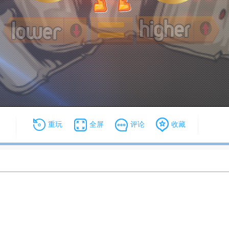
重玩
全屏
评论
收藏
解锁大挑战
小方块大逃脱
小球Z