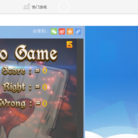
热门游戏
分享到：
w
t
z
l
DNF
传奇4
剑网3旗舰版
新天龙八部
自由
诛仙世界
新仙侠5