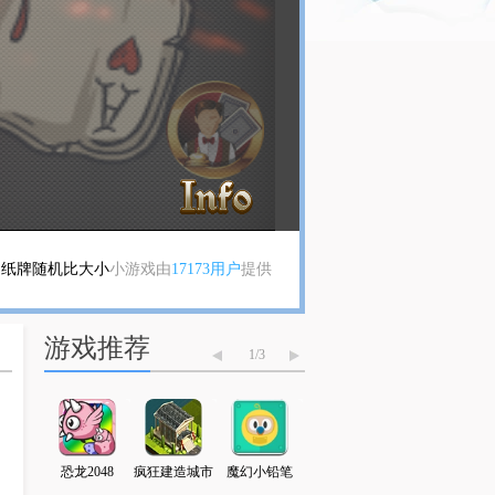
纸牌随机比大小
小游戏由
17173用户
提供
游戏推荐
1
/
3
字走5
恐龙2048
疯狂建造城市
魔幻小铅笔
勇士地牢逃脱
火柴人勇闯异世界