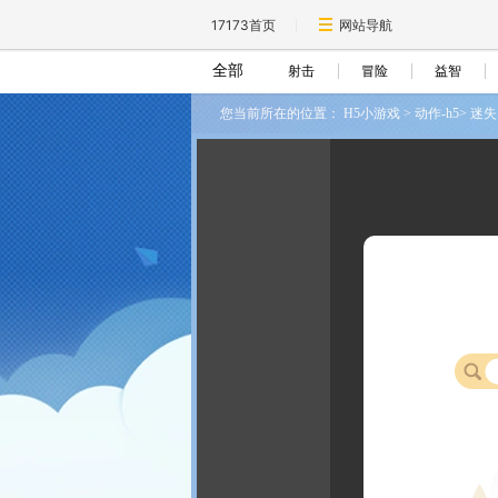
17173首页
网站导航
全部
射击
冒险
益智
您当前所在的位置：
H5小游戏
>
动作-h5
>
迷失