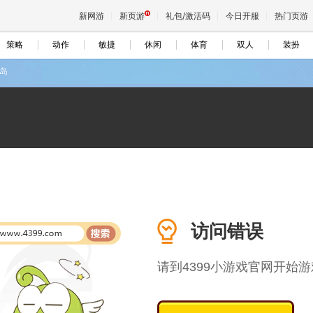
新网游
新页游
礼包/激活码
今日开服
热门页游
策略
动作
敏捷
休闲
体育
双人
装扮
岛
魔兽
天堂
王权与