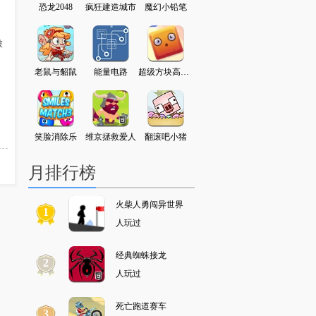
字走5
恐龙2048
疯狂建造城市
魔幻小铅笔
勇士地牢逃脱
火柴人勇闯异世界
被
典跳跃
老鼠与貂鼠
能量电路
超级方块高高叠
墓地大探险
拇指怪的冒险
小
清洁工
笑脸消除乐
维京拯救爱人
翻滚吧小猪
少年骇客闯敌营
神战三国
月排行榜
火柴人勇闯异世界
1
人玩过
经典蜘蛛接龙
2
人玩过
死亡跑道赛车
3