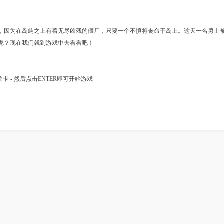
解锁大挑战
小方块大逃脱
小球Z
，因为在岛屿之上有着无尽凶残的僵尸，只要一个不慎将丧命于岛上。这天一名勇士
呢？现在我们就到游戏中去看看吧！
僵尸大危机
疯狂点击果冻
涂鸦经
卡 - 然后点击ENTER即可开始游戏
疯狂虐食贪吃蛇
小熊下山记
窗户