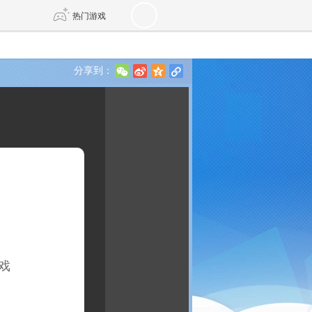
热门游戏
分享到：
w
t
z
l
DNF
传奇4
剑网3旗舰版
新天龙八部
自由
诛仙世界
新仙侠5