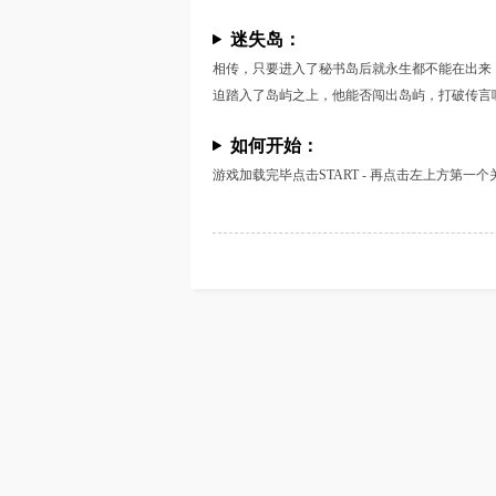
迷失岛：
相传，只要进入了秘书岛后就永生都不能在出来
迫踏入了岛屿之上，他能否闯出岛屿，打破传言
如何开始：
游戏加载完毕点击START - 再点击左上方第一个关